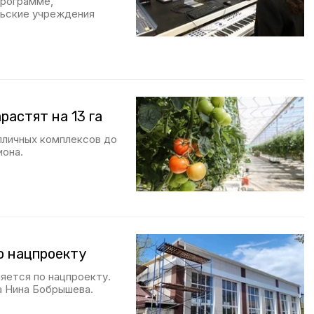
программе,
льские учреждения
астят на 13 га
пличных комплексов до
иона.
о нацпроекту
яется по нацпроекту.
а Нина Бобрышева.