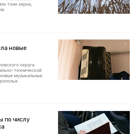
лн тонн зерна,
ов.
ела новые
повского округа
иально-технической
 новые музыкальные
рополья.
ы по числу
са