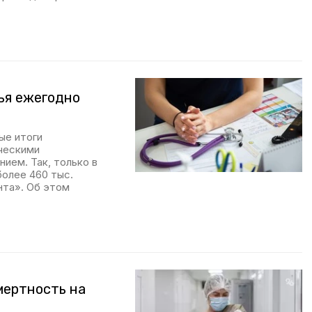
ья ежегодно
ые итоги
ческими
ием. Так, только в
более 460 тыс.
нта». Об этом
мертность на