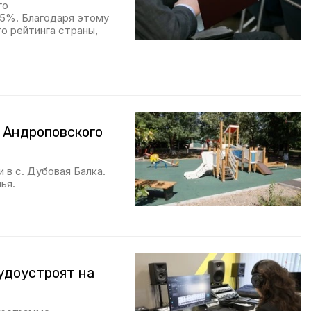
го
,5%. Благодаря этому
о рейтинга страны,
 Андроповского
в с. Дубовая Балка.
ья.
удоустроят на