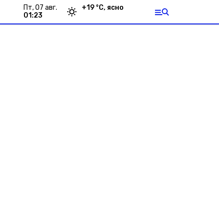
пт, 07 авг.
+
19
°С,
ясно
01:23