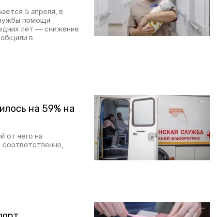
ается 5 апреля, в
службы помощи
едних лет — снижение
ообщили в
илось на 59% на
 от него на
% соответственно,
порт