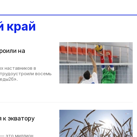
й край
роили на
х наставников в
е трудоустроили восемь
еды26».
 к экватору
 — это миллион