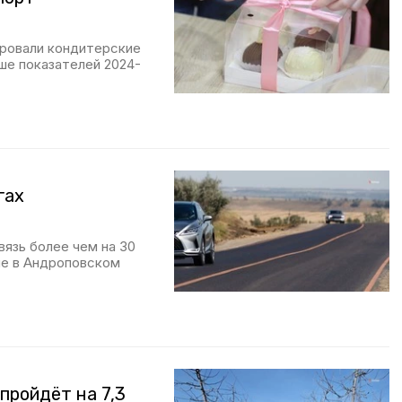
ировали кондитерские
ыше показателей 2024-
гах
язь более чем на 30
ле в Андроповском
пройдёт на 7,3