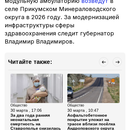
модульную амбулаторию
возведут
в
селе Прикумском Минераловодского
округа в 2026 году. За модернизацией
инфраструктуры сферы
здравоохранения следит губернатор
Владимир Владимиров.
Читайте также:
Общество
Общество
Об
30 марта , 17:06
30 марта , 10:47
23
За два года ранняя
Асфальтобетонное
Чи
неонатальная
покрытие уложат на
ту
смертность на
трассе вблизи посёлка
на
Ставрополье снизилась
Андроповского округа
за