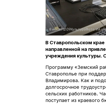
8 июня , 12:09
Культура
Фото:
ИА «П
В Ставропольском крае 
направленной на привле
учреждения культуры. О
Программу «Земский раб
Ставрополье при подде
Владимирова. Как и под
долгосрочное трудоустро
сельских работников. Ча
поступает из краевого 