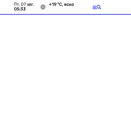
пт, 07 авг.
+
19
°С,
ясно
05:33