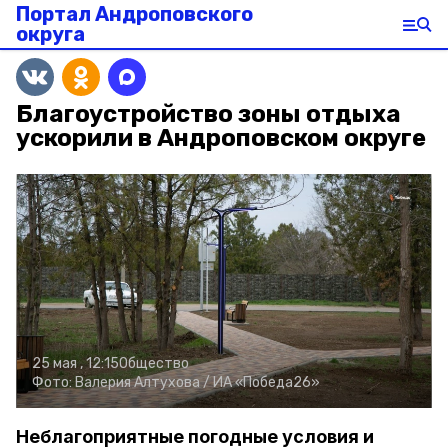
Портал Андроповского
округа
Благоустройство зоны отдыха
ускорили в Андроповском округе
25 мая , 12:15
Общество
Фото:
Валерия Алтухова /
ИА «Победа26»
Неблагоприятные погодные условия и