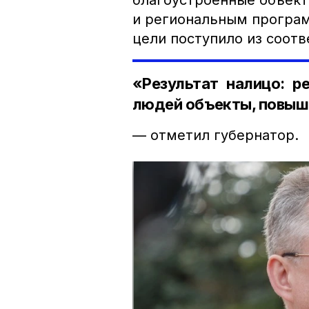
благоустроенные объект
и региональным програм
цели поступило из соот
«Результат налицо: р
людей объекты, повыша
— отметил губернатор.