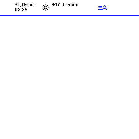
чт, 06 авг.
+
17
°С,
ясно
02:26