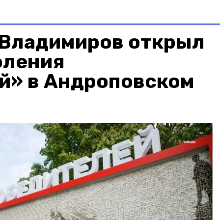
 Владимиров открыл
оления
й» в Андроповском