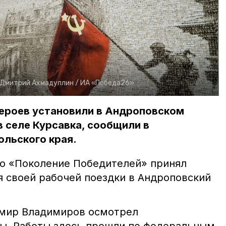
Дмитрий Ахмадуллин /
ИА «Победа26»
героев установили в Андроповском
в селе Курсавка, сообщили в
ольского края.
но «Поколение Победителей» принял
я своей рабочей поездки в Андроповский
имир Владимиров осмотрел