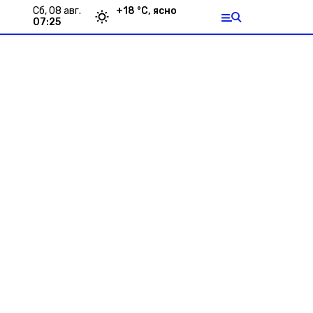
сб, 08 авг.
+
18
°С,
ясно
07:25