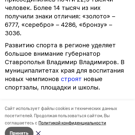
человек. Более 14 тысяч из них
получили знаки отличия: «золото» –
6777, «серебро» – 4286, «бронзу» –
3036.
Развитию спорта в регионе уделяет
большое внимание губернатор
Ставрополья Владимир Владимиров. В
муниципалитетах края для воспитания
новых чемпионов
строят
новые
спортзалы, площадки и школы.
Сайт использует файлы cookies и технических данных
посетителей.
Продолжая пользоваться сайтом, Вы
ставропольский край
минспорта ск
гто
соглашаетесь с
Политикой конфиденциальности
Принять
Авторы:
Сталина Лесь-Нелина