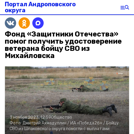
Портал Андроповского
округа
Фонд «Защитники Отечества»
помог получить удостоверение
ветерана бойцу СВО из
Михайловска
3 ноября 2023, 12:59
Общество
Фото:
Дмитрий Ахмадуллин /
ИА «Победа26» /
Бойцу
СВО из Шпаковского округа помогли с выплатами