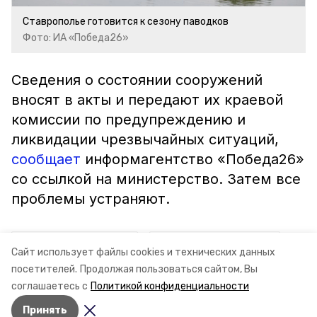
Ставрополье готовится к сезону паводков
Фото: ИА «Победа26»
Сведения о состоянии сооружений
вносят в акты и передают их краевой
комиссии по предупреждению и
ликвидации чрезвычайных ситуаций,
сообщает
информагентство «Победа26»
со ссылкой на министерство. Затем все
проблемы устраняют.
ставропольский край
владимир владимиров
Сайт использует файлы cookies и технических данных
посетителей.
Продолжая пользоваться сайтом, Вы
паводки
гтс
минприроды ск
соглашаетесь с
Политикой конфиденциальности
Принять
Авторы:
Анастасия Колмыкова