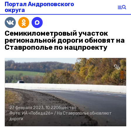
Портал Андроповского
округа
Семикилометровый участок
региональной дороги обновят на
Ставрополье по нацпроекту
27 февраля 2023, 10:22
Общество
Фото:
ИА «Победа26» /
На Ставрополье обновляют
дороги