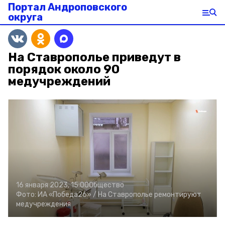
Портал Андроповского
округа
На Ставрополье приведут в
порядок около 90
медучреждений
16 января 2023, 15:00
Общество
Фото:
ИА «Победа26» /
На Ставрополье ремонтируют
медучреждения