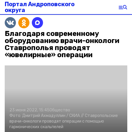
Портал Андроповского
округа
Благодаря современному
оборудованию врачи-онкологи
Ставрополья проводят
«ювелирные» операции
23 июня 2022, 15:45
Общество
Фото:
Дмитрий Ахмадуллин /
СКИА //
Ставропольские
врачи-онкологи проводят операции с помощью
гармонических скальпелей