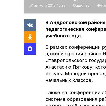
31 августа 2015, 15:28
Общество
Фото
В Андроповском районе
педагогическая конфере
учебного года.
В рамках конференции р
администрации района Н
Ставропольского госуда
Анастасию Пяткову, кото
Янкуль. Молодой препод
начальных классов.
Также на конференции о
системе образования рай
ремонт, чтобы учащиеся 