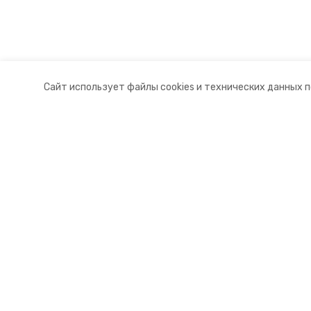
Сайт использует файлы cookies и технических данных 
Разделы
О комп
Новости
Докуме
Статьи
Контакт
© 2015 — 2025 «Андроповский и
16+
Учредитель ГАУ СК «Ставропольское краевое информац
Главный редактор Тимченко М.П.
+7 (86-52) 33-51-05