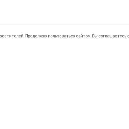
посетителей.
Продолжая пользоваться сайтом, Вы соглашаетесь 
ании
Мы в соцсетях
нты
ная информация
нформационный портал»
ионное агентство»