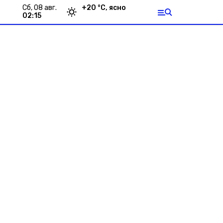
сб, 08 авг.
+
20
°С,
ясно
02:15