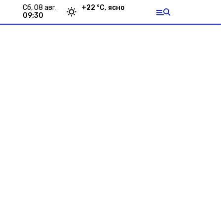
сб, 08 авг.
+
22
°С,
ясно
09:30