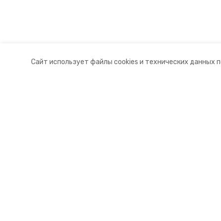
Сайт использует файлы cookies и технических данных 
Разделы
О комп
Новости
Докуме
Статьи
Контакт
© 2015 — 2025 «Андроповский и
16+
Учредитель ГАУ СК «Ставропольское краевое информац
Главный редактор Тимченко М.П.
+7 (86-52) 33-51-05