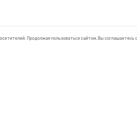
посетителей.
Продолжая пользоваться сайтом, Вы соглашаетесь 
ании
Мы в соцсетях
нты
ная информация
нформационный портал»
ионное агентство»