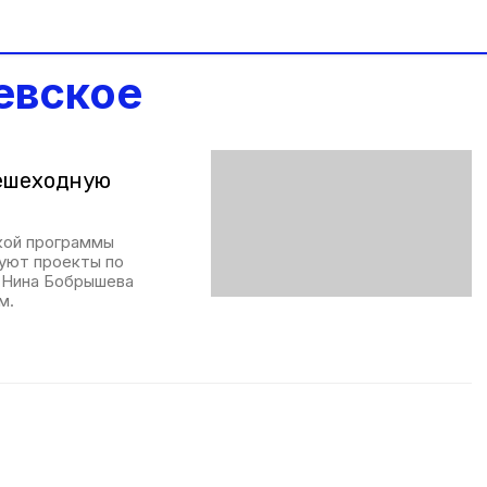
евское
пешеходную
кой программы
уют проекты по
а Нина Бобрышева
м.