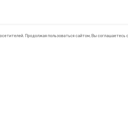
посетителей.
Продолжая пользоваться сайтом, Вы соглашаетесь 
ании
Мы в соцсетях
нты
ная информация
нформационный портал»
ионное агентство»