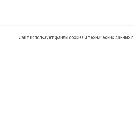
Сайт использует файлы cookies и технических данных 
Разделы
О комп
Новости
Докуме
Статьи
Контакт
© 2015 — 2025 «Андроповский и
16+
Учредитель ГАУ СК «Ставропольское краевое информац
Главный редактор Тимченко М.П.
+7 (86-52) 33-51-05