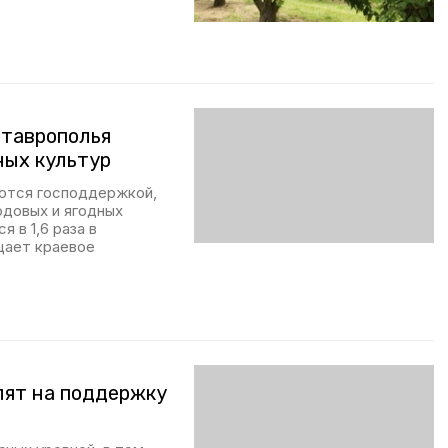
Ставрополья
ных культур
уются господдержкой,
довых и ягодных
я в 1,6 раза в
щает краевое
лят на поддержку