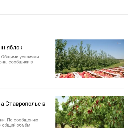
нн яблок
. Общими усилиями
онн, сообщили в
а Ставрополье в
шни. По сообщению
её общий объём