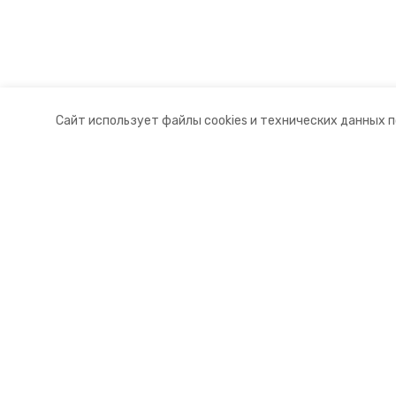
Сайт использует файлы cookies и технических данных 
Разделы
О комп
Новости
Докуме
Статьи
Контакт
© 2015 — 2025 «Андроповский и
16+
Учредитель ГАУ СК «Ставропольское краевое информац
Главный редактор Тимченко М.П.
+7 (86-52) 33-51-05