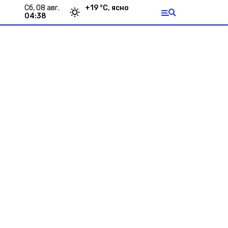
сб, 08 авг.
+
19
°С,
ясно
04:38