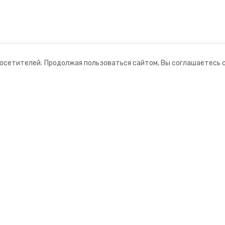
посетителей.
Продолжая пользоваться сайтом, Вы соглашаетесь 
ании
Мы в соцсетях
нты
ная информация
нформационный портал»
ионное агентство»