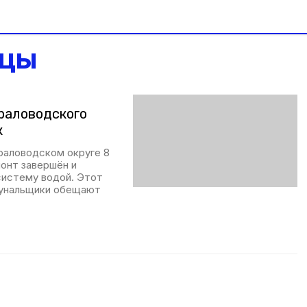
дцы
раловодского
к
раловодском округе 8
монт завершён и
систему водой. Этот
мунальщики обещают