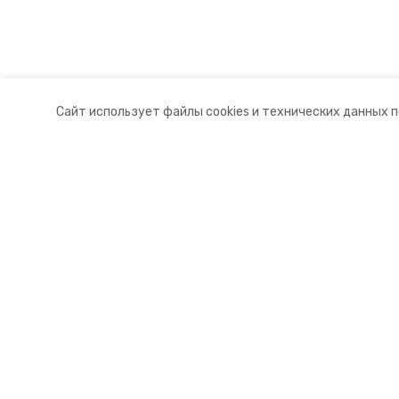
Сайт использует файлы cookies и технических данных 
Разделы
О комп
Новости
Докуме
Статьи
Контакт
© 2015 — 2025 «Андроповский и
16+
Учредитель ГАУ СК «Ставропольское краевое информац
Главный редактор Тимченко М.П.
+7 (86-52) 33-51-05