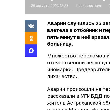
26 августа 2019, 12:28
Происшествия
Аварии случились 25 ав
влетела в отбойник и п
пять минут в неё врезал
больницу.
Множество переломов и 
отечественной легковуш
иномарки. Предваритель
лихачество.
Аварии произошли на те
рассказали в УГИБДД по
житель Астраханской об
сторону Минвод. На нару