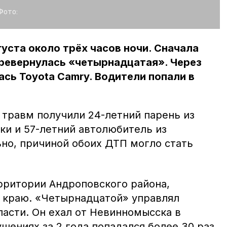
Фото:
густа около трёх часов ночи. Сначала
еревернулась «четырнадцатая». Через
ась Toyota Camry. Водители попали в
травм получили 24-летний парень из
ки и 57-летний автолюбитель из
но, причиной обоих ДТП могло стать
рритории Андроповского района,
 краю. «Четырнадцатой» управлял
ласти. Он ехал от Невинномысска в
шениях за 2 года попадался более 30 раз.