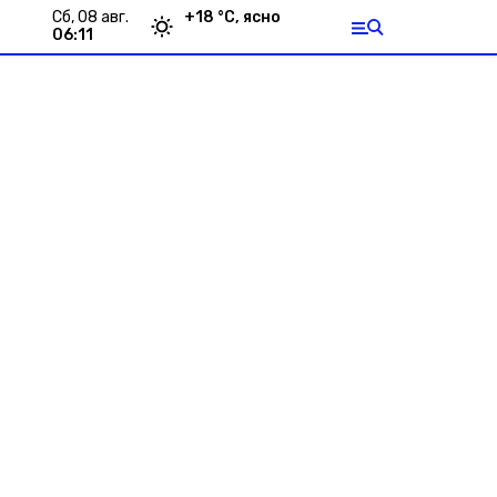
сб, 08 авг.
+
18
°С,
ясно
06:11