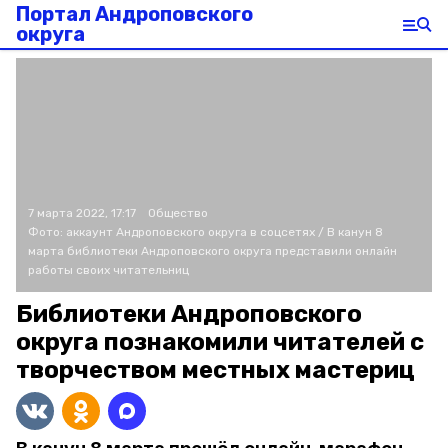
Портал Андроповского
округа
7 марта 2022, 17:17
Общество
Фото:
аккаунт Андроповского округа в соцсетях /
В канун 8
марта библиотеки Андроповского округа представили онлайн
работы своих читательниц
Библиотеки Андроповского
округа познакомили читателей с
творчеством местных мастериц