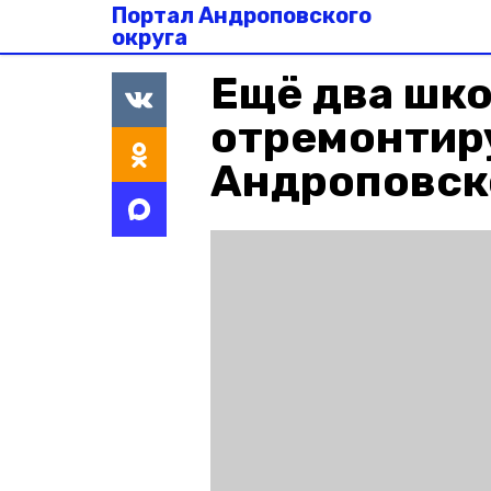
Портал Андроповского
округа
Ещё два шк
отремонтир
Андроповск