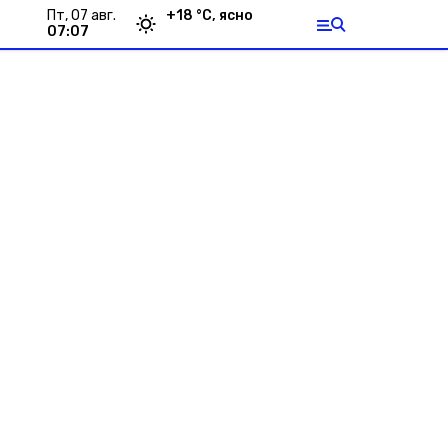
пт, 07 авг.
+
18
°С,
ясно
07:07