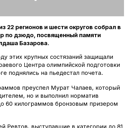
:
из 22 регионов и шести округов собрал в
ир по дзюдо, посвященный памяти
лдаша Базарова.
оду этих крупных состязаний защищали
раевого Центра олимпийской подготовки
оге поднялись на пьедестал почета.
граммов преуспел Мурат Чалаев, который
дителем, но и выполнил норматив
 до 60 килограммов бронзовым призером
ей Ревтов, выступавшие в категории до 81