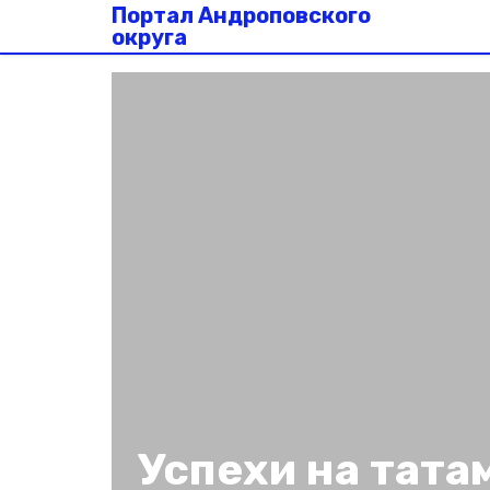
Портал Андроповского
округа
Успехи на тата