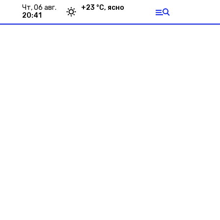
чт, 06 авг.
+
23
°С,
ясно
20:41