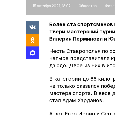
15 октября 2021, 16:07
Общество
Фото
Более ста спортсменов 
Твери мастерский турн
Валерия Перминова и Ю
Честь Ставрополья по х
четыре представителя к
дзюдо. Двое из них в ит
В категории до 66 кило
не только оказался побе
мастера спорта. В весе
стал Адам Харданов.
А вот Егор Иорин и Серг