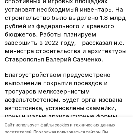
спортивных и игровых площадках
установят необходимый инвентарь. На
строительство было выделено 1,8 млрд
рублей из федерального и краевого
бюджетов. Работы планируем
завершить в 2022 году, - рассказал и.о.
министра строительства и архитектуры
Ставрополья Валерий Савченко.
Благоустройством предусмотрено
выполнение покрытия проездов и
тротуаров мелкозернистым
асфальтобетоном. Будет организована
автостоянка, установлены скамейки,
урны и малые архитектурные формы.
Сайт использует файлы cookies и технических данных
Информация, фото: минстрой СК
посетителей.
Продолжая пользоваться сайтом, Вы