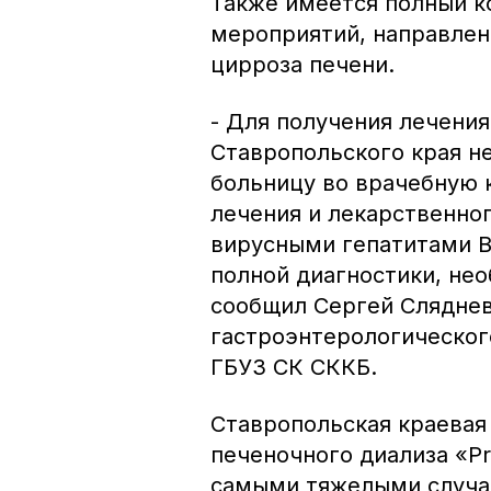
Также имеется полный к
мероприятий, направлен
цирроза печени.
- Для получения лечени
Ставропольского края н
больницу во врачебную 
лечения и лекарственно
вирусными гепатитами В 
полной диагностики, нео
сообщил Сергей Сляднев
гастроэнтерологическог
ГБУЗ СК СККБ.
Ставропольская краевая
печеночного диализа «Pr
самыми тяжелыми случая