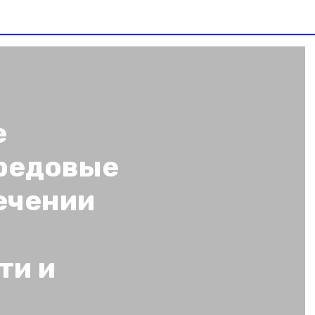
е
редовые
ечении
ти и