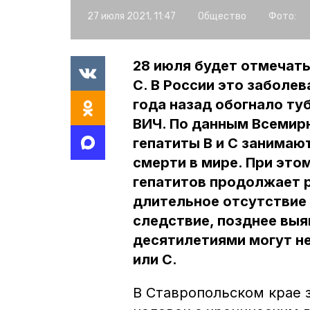
27 июля 2021, 11:47
Общество
Фото:
28 июля будет отмечат
С. В России это заболев
года назад обогнало ту
ВИЧ. По данным Всемир
гепатиты В и С занимаю
смерти в мире. При это
гепатитов продолжает р
длительное отсутствие 
следствие, позднее выя
десятилетиями могут не
или С.
В Ставропольском крае 