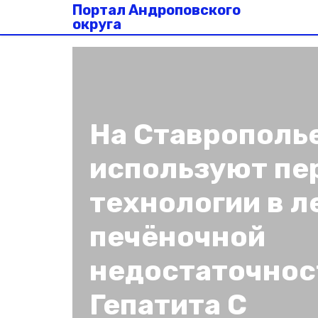
Портал Андроповского
округа
На Ставрополь
используют пе
технологии в л
печёночной
недостаточнос
Гепатита С