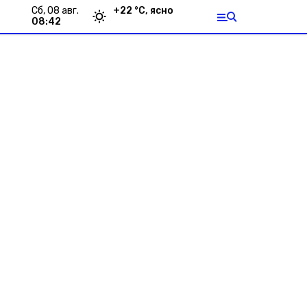
сб, 08 авг.
+
22
°С,
ясно
08:42