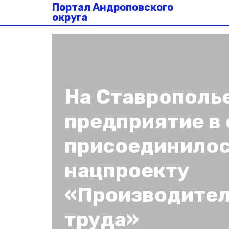
Портал Андроповского
округа
На Ставрополь
предприятие в
присоединилос
нацпроекту
«Производител
труда»