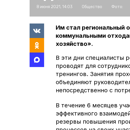
8 июня 2021, 14:03
Общество
Фото:
Им стал региональный 
коммунальными отход
хозяйство».
В эти дни специалисты 
проводят для сотрудник
тренингов. Занятия прох
объединяют руководител
непосредственно с потр
В течение 6 месяцев уч
эффективного взаимодей
резервы повышения прои
процессов на своих учас