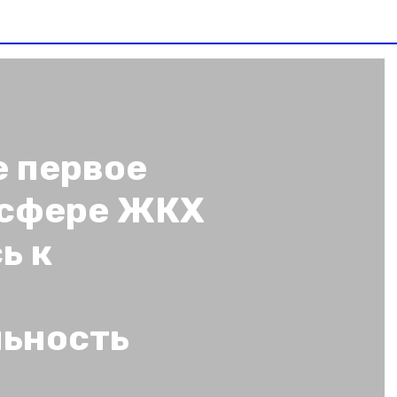
е первое
 сфере ЖКХ
ь к
ьность