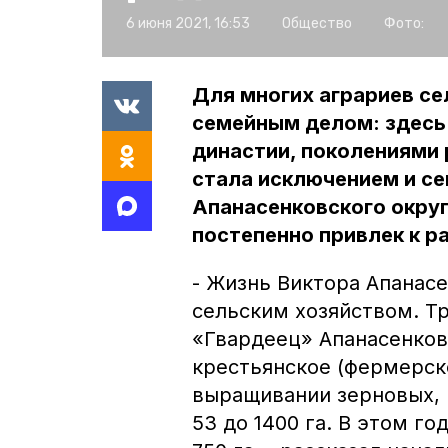
6 июня 2021, 16:53
Общество
Фото:
Для многих аграриев се
семейным делом: здесь
династии, поколениями
стала исключением и се
Апанасенковского округ
постепенно привлек к р
- Жизнь Виктора Апанасе
сельским хозяйством. Тр
«Гвардеец» Апанасенков
крестьянское (фермерско
выращивании зерновых, 
53 до 1400 га. В этом г