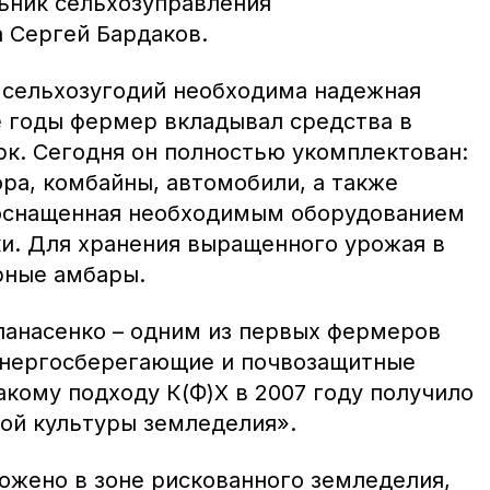
альник сельхозуправления
а Сергей Бардаков.
 сельхозугодий необходима надежная
е годы фермер вкладывал средства в
к. Сегодня он полностью укомплектован:
ра, комбайны, автомобили, а также
 оснащенная необходимым оборудованием
ки. Для хранения выращенного урожая в
рные амбары.
панасенко – одним из первых фермеров
энергосберегающие и почвозащитные
акому подходу К(Ф)Х в 2007 году получило
кой культуры земледелия».
ложено в зоне рискованного земледелия,