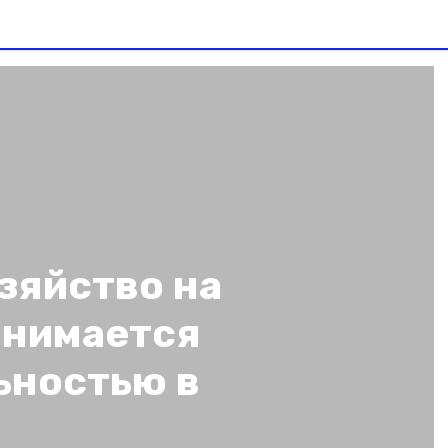
зяйство на
анимается
ьностью в