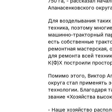
750 га, - рассказал нач
Апанасенковского округ
Для возделывания таких
техника, поэтому многи
машинно-тракторный пар
есть собственные тракто
ремонтная мастерская,
для ремонта всей техни
К(Ф)Х построили просто
Помимо этого, Виктор А
округа стал применять 
технологии. Благодаря т
звание «Хозяйства высо
- Наше хозяйство распо