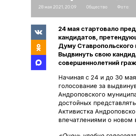
28 мая 2021, 20:09
Общество
Фото:
24 мая стартовало пред
кандидатов, претендую
Думу Ставропольского к
Выдвинуть свою канди
совершеннолетний граж
Начиная с 24 и до 30 м
голосование за выдвину
Андроповского муниципа
достойных представлять
Активистка Андроповско
впечатлениями о новом 
«Очень удобно голосоват