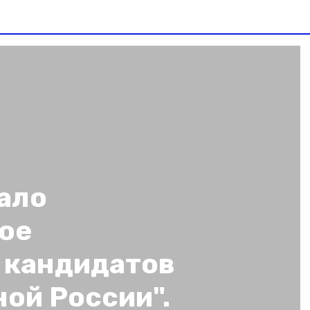
ало
ое
 кандидатов
ной России".