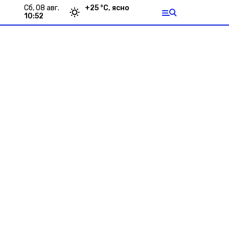
сб, 08 авг.
+
25
°С,
ясно
10:52