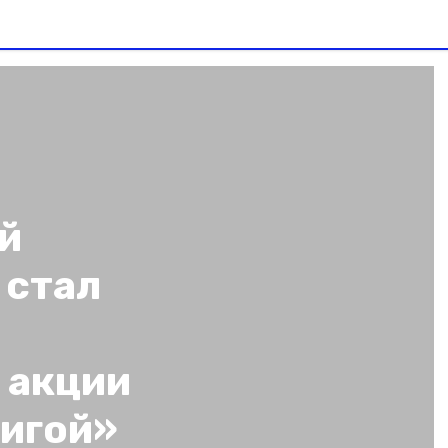
й
 стал
 акции
нигой»