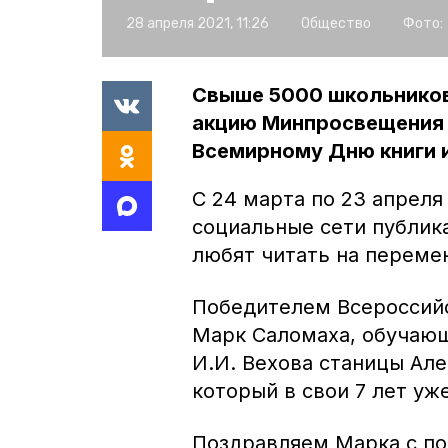
28 апреля 2021, 11:26
Общество
Фото:
Свыше 5000 школьников
акцию Минпросвещения 
Всемирному Дню книги и
С 24 марта по 23 апреля
социальные сети публика
любят читать на переме
Победителем Всероссийс
Марк Саломаха, обучающ
И.И. Вехова станицы Але
который в свои 7 лет уж
Поздравляем Марка с по