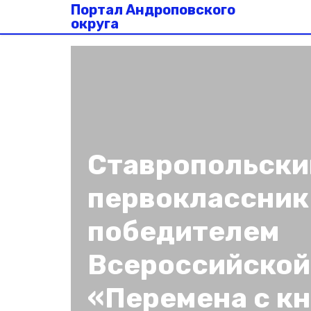
Портал Андроповского
округа
Ставропольски
первоклассник
победителем
Всероссийской
«Перемена с к