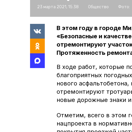
23 марта 2021, 15:38
Общество
Фото:
В этом году в городе М
«Безопасные и качеств
отремонтируют участок 
Протяженность ремонта 
В ходе работ, которые п
благоприятных погодных
нового асфальтобетона,
отремонтируют тротуары
новые дорожные знаки 
Отметим, всего в этом 
нацпроекта в нормативн
покрытия проезжей част