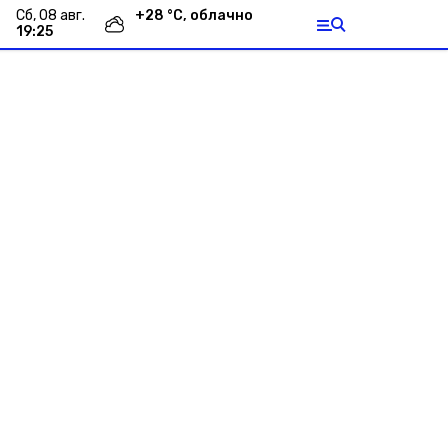
сб, 08 авг.
+
28
°С,
облачно
19:25