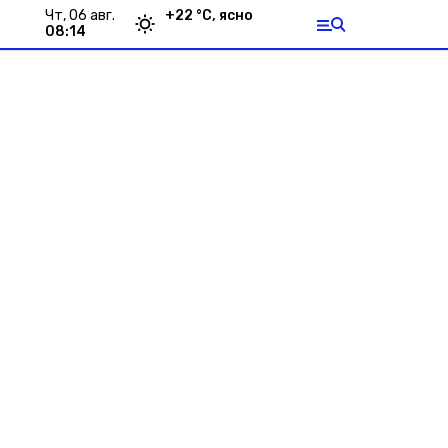
чт, 06 авг.
+
22
°С,
ясно
08:14