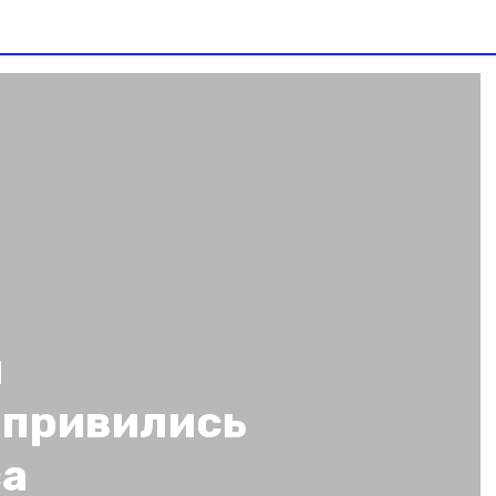
ч
 привились
са