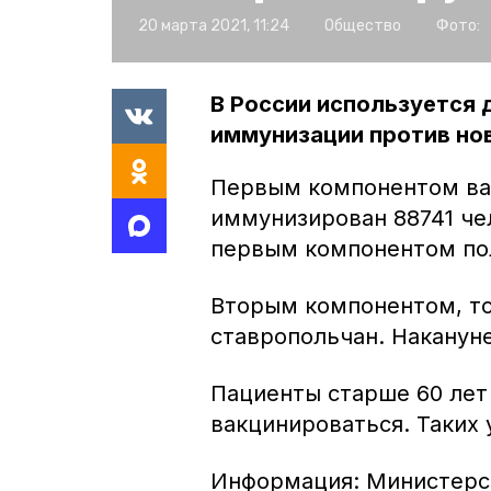
20 марта 2021, 11:24
Общество
Фото:
В России используется 
иммунизации против но
Первым компонентом вак
иммунизирован 88741 че
первым компонентом пол
Вторым компонентом, то
ставропольчан. Наканун
Пациенты старше 60 ле
вакцинироваться. Таких 
Информация: Министерс