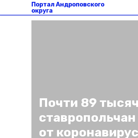
Портал Андроповского
округа
Почти 89 тыся
ставропольчан
от коронавиру