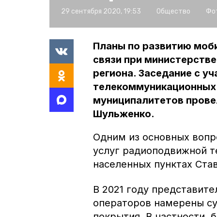
29 сентября 2020, 19:53
Общество
Фо
Планы по развитию моби
связи при министерстве
региона. Заседание с у
телекоммуникационных 
муниципалитетов прове
Шульженко.
Одним из основных вопр
услуг радиоподвижной т
населенных пунктах Ста
В 2021 году представит
операторов намерены су
покрытия. В частности, 