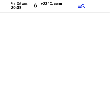
чт, 06 авг.
+
23
°С,
ясно
20:08