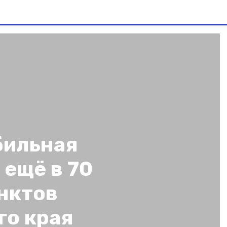
бильная
 ещё в 70
нктов
го края