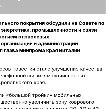
то:
льного покрытия обсудили на Совете по
 энергетики, промышленности и связи
частием отраслевых
организаций и администраций
л глава минпрома края Виталий
осов повестки стало улучшение качества
елефонной связи в малочисленных
вропольского края.
ели «большой тройки» мобильных
щественно увеличить зону коврового
базовые станции стандартов 2G, 3G и 4G