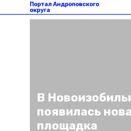
Портал Андроповского
округа
В Новоизобиль
появилась нов
площадка