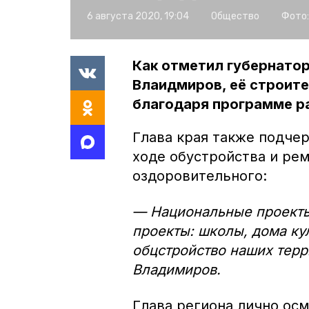
6 августа 2020, 19:04
Общество
Фото:
Как отметил губернато
Влаидмиров, её строит
благодаря программе р
Глава края также подчер
ходе обустройства и рем
оздоровительного:
— Национальные проекты
проекты: школы, дома кул
обцстройство наших терр
Владимиров.
Глава региона лично осм