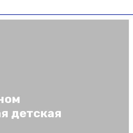
ном
ая детская