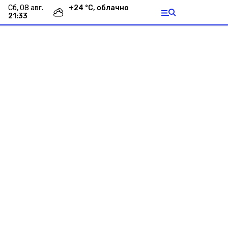
сб, 08 авг.
+
24
°С,
облачно
21:33