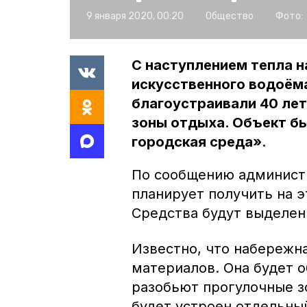
9 января 2020, 00:20
Общество
Фото:
С наступлением тепла н
искусственного водоёма
благоустраивали 40 лет
зоны отдыха. Объект б
городская среда».
По сообщению админист
планирует получить на э
Средства будут выделен
Известно, что набережн
материалов. Она будет о
разобьют прогулочные зо
будет устроен отдельный