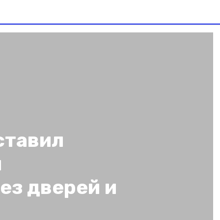
ставил
й
ез дверей и