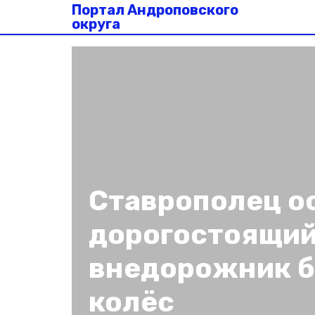
Портал Андроповского
округа
Ставрополец о
дорогостоящи
внедорожник б
колёс