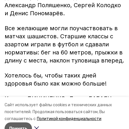
Александр Поляшенко, Сергей Колодко
и Денис Пономарёв.
Все желающие могли поучаствовать в
матчах шашистов. Старшие классы с
азартом играли в футбол и сдавали
нормативы: бег на 60 метров, прыжки в
длину с места, наклон туловища вперед.
Хотелось бы, чтобы таких дней
здоровья было как можно больше!
Ксения ДИНИЧЕНКО, Диана БАБАЯН,
Сайт использует файлы cookies и технических данных
посетителей.
Продолжая пользоваться сайтом, Вы
Ученицы 6А класса школы № 14 с.
соглашаетесь с
Политикой конфиденциальности
Курсавка.
Принять