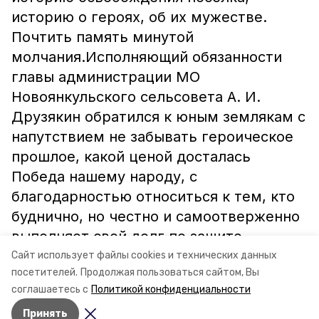
историю о героях, об их мужестве.
Почтить память минутой
молчания.Исполняющий обязанности
главы администрации МО
Новоянкульского сельсовета А. И.
Друзякин обратился к юным землякам с
напутствием не забывать героическое
прошлое, какой ценой досталась
Победа нашему народу, с
благодарностью относиться к тем, кто
буднично, но честно и самоотверженно
выполняет свой долг по защите
Отечества.Л. ЕРОШЕВА,заведующая
Сайт использует файлы cookies и технических данных
посетителей.
Продолжая пользоваться сайтом, Вы
детским сектором МБУК
соглашаетесь с
Политикой конфиденциальности
«Новоянкульское СКО».
Принять