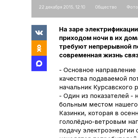
22 декабря 2015, 12:10
Общество
Фото
На заре электрификации
приходом ночи в их дом
требуют непрерывной п
современная жизнь свя
- Основное направление
качества подаваемой пот
начальник Курсавского 
- Один из показателей -
больным местом нашего 
Казинки, которая в осен
гололёдно-ветровым наг
подачу электроэнергии 