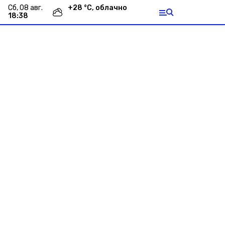
сб, 08 авг.
+
28
°С,
облачно
18:38