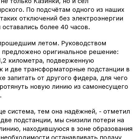
не только Казинки, но и сёл
ярского. По подсчётам одного из наших
 таких отключений без электроэнергии
и оставались более 40 часов.
прошедшим летом. Руководством
о предложено оригинальное решение:
1,2 километра, подверженную
ак и две трансформаторные подстанции в
е запитать от другого фидера, для чего
ротянуть новую линию из самонесущего
.
ще система, тем она надёжней, - отметил
 две подстанции, мы снизили потери на
линию, находившуюся в зоне образования
т необходимости останавливать подачу