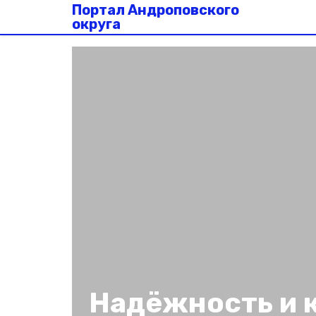
Портал Андроповского
округа
Надёжность и 