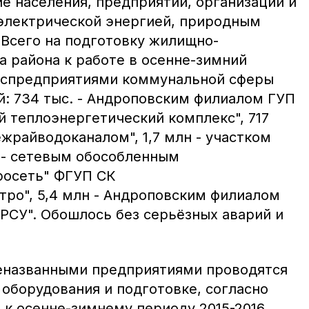
е населения, предприятий, организаций и
электрической энергией, природным
 Всего на подготовку жилищно-
а района к работе в осенне-зимний
госпредприятиями коммунальной сферы
й: 734 тыс. - Андроповским филиалом ГУП
й теплоэнергетический комплекс", 717
жрайводоканалом", 1,7 млн - участком
а - сетевым обособленным
росеть" ФГУП СК
ро", 5,4 млн - Андроповским филиалом
РСУ". Обошлось без серьёзных аварий и
еназванными предприятиями проводятся
оборудования и подготовке, согласно
 к осенне-зимнему периоду 2015-2016