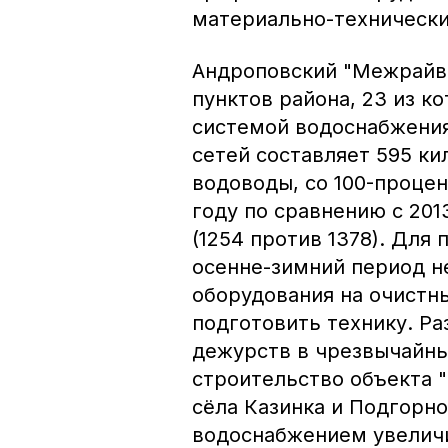
материально-технически
Андроповский "Межрайво
пунктов района, 23 из 
системой водоснабжени
сетей составляет 595 ки
водоводы, со 100-процен
году по сравнению с 201
(1254 против 1378). Для
осенне-зимний период н
оборудования на очистн
подготовить технику. Р
дежурств в чрезвычайны
строительство объекта "
сёла Казинка и Подгорн
водоснабжением увеличи