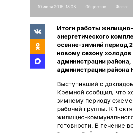
10 июля 2015, 13:03
Общество
Фото:
Итоги работы жилищно-
энергетического компле
осенне-зимний период 20
новому сезону холодов 
администрации района, 
администрации района Н
Выступивший с докладом
Кремной сообщил, что х
зимнему периоду ежемес
рабочей группы. К 1 окт
жилищно-коммунального 
готовности. В течение в