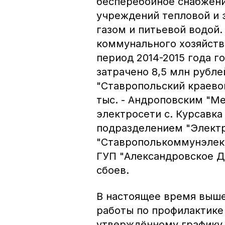
бесперебойное снабжени
учреждений тепловой и 
газом и питьевой водой.
коммунального хозяйств
период 2014-2015 года 
затрачено 8,5 млн рубле
"Ставропольский краево
тыс. - Андроповским "Ме
электросети с. Курсавк
подразделением "Элект
"Ставрополькоммунэлект
ГУП "Александровское Д
сбоев.
В настоящее время выш
работы по профилактике 
утверждённому графику,