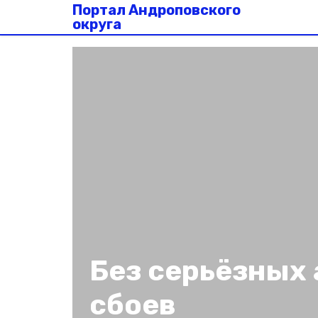
Портал Андроповского
округа
Без серьёзных 
сбоев