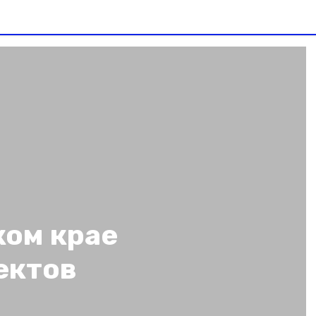
ком крае
ектов