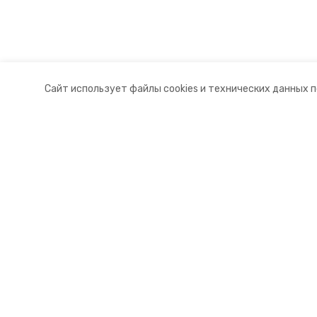
Сайт использует файлы cookies и технических данных 
Разделы
О комп
Новости
Докуме
Статьи
Контакт
© 2015 — 2025 «Андроповский и
16+
Учредитель ГАУ СК «Ставропольское краевое информац
Главный редактор Тимченко М.П.
+7 (86-52) 33-51-05