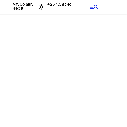
чт, 06 авг.
+
25
°С,
ясно
11:28