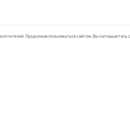
посетителей.
Продолжая пользоваться сайтом, Вы соглашаетесь 
ании
Мы в соцсетях
нты
ная информация
нформационный портал»
ионное агентство»