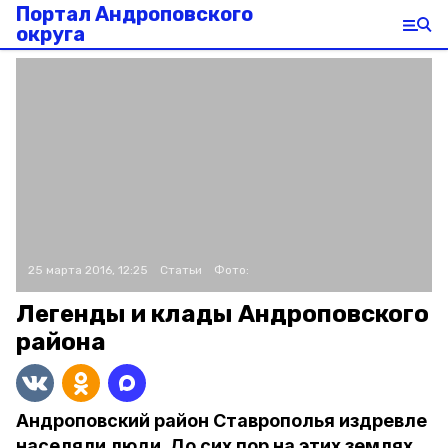
Портал Андроповского
округа
25 марта 2016, 12:25
Статьи
Фото:
Легенды и клады Андроповского
района
Андроповский район Ставрополья издревле
населяли люди. До сих пор на этих землях