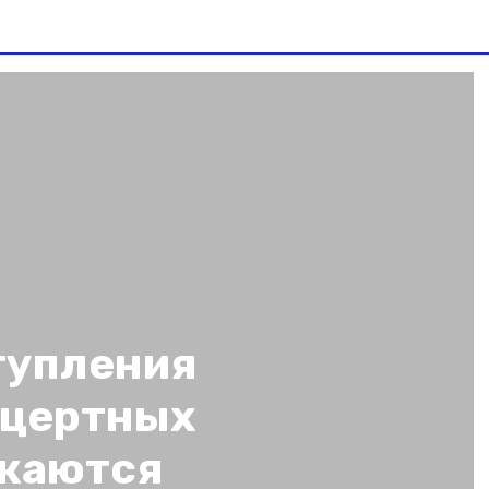
тупления
нцертных
лжаются