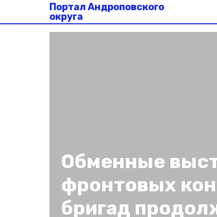
Портал Андроповского
округа
Обменные выс
фронтовых ко
бригад продо