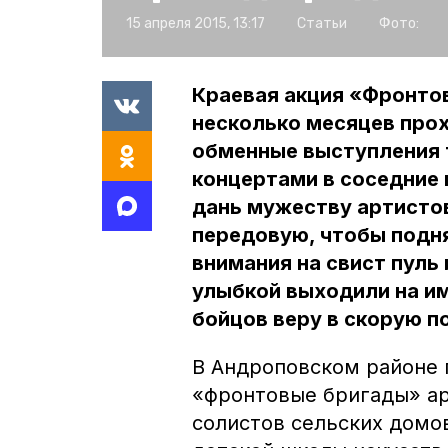
15 апреля 2015, 13:17
Статьи
Фото:
Краевая акция «Фронто
несколько месяцев про
обменные выступления 
концертами в соседние 
дань мужеству артистов
передовую, чтобы подн
внимания на свист пуль 
улыбкой выходили на им
бойцов веру в скорую п
В Андроповском районе 
«фронтовые бригады» ар
солистов сельских домо