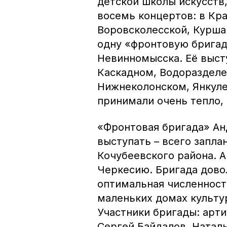
детской школы искусств
восемь концертов: в Кр
Воровсколесской, Курша
одну «фронтовую бригад
Невинномысска. Её выст
Каскадном, Водоразделе
Нижнеколонском, Янкуле 
принимали очень тепло,
«Фронтовая бригада» Ан
выступать – всего запла
Кочубеевского района. А
Черкесию. Бригада дово
оптимальная численност
маленьких домах культу
Участники бригады: арт
Сергей Байдалов, Наталь