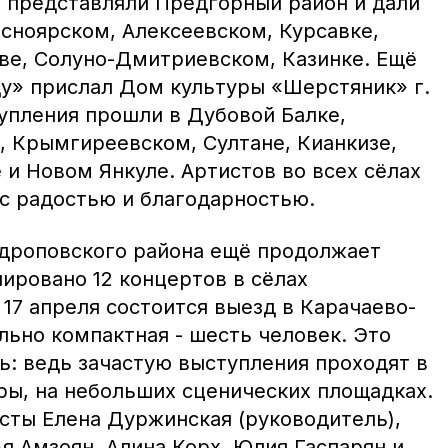
, представляли Предгорный район и дали
асноярском, Алексеевском, Курсавке,
ве, Солуно-Дмитриевском, Казинке. Ещё
у» прислал Дом культуры «Шерстяник» г.
упления прошли в Дубовой Балке,
, Крымгиреевском, Султане, Кианкизе,
и Новом Янкуле. Артистов во всех сёлах
 с радостью и благодарностью.
дроповского района ещё продолжает
нировано 12 концертов в сёлах
 17 апреля состоится выезд в Карачаево-
льно компактная - шесть человек. Это
ь: ведь зачастую выступления проходят в
ры, на небольших сценических площадках.
исты Елена Дуржинская (руководитель),
я Амзоян, Алина Корх, Юлия Гаспарян и