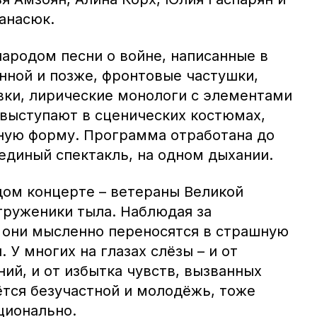
анасюк.
ародом песни о войне, написанные в
нной и позже, фронтовые частушки,
вки, лирические монологи с элементами
 выступают в сценических костюмах,
ную форму. Программа отработана до
единый спектакль, на одном дыхании.
дом концерте – ветераны Великой
труженики тыла. Наблюдая за
 они мысленно переносятся в страшную
 У многих на глазах слёзы – и от
ий, и от избытка чувств, вызванных
ётся безучастной и молодёжь, тоже
ционально.