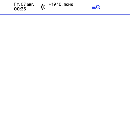
пт, 07 авг.
+
19
°С,
ясно
00:35