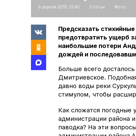
6 апреля 2015, 13:46
Статьи
Фото:
Предсказать стихийные 
предотвратить ущерб за
наибольшие потери Анд
дождей и последовавши
Больше всего досталось
Дмитриевское. Подобная 
давно воды реки Суркуль
стимулом, чтобы расшир
Как сложатся погодные 
администрации района и
паводка? На эти вопрос
администрации района А