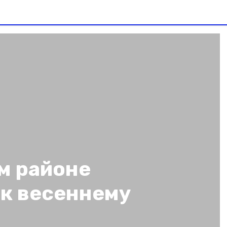
м районе
 к весеннему